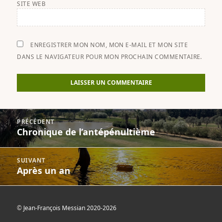
SITE WEB
ENREGISTRER MON NOM, MON E-MAIL ET MON SITE
DANS LE NAVIGATEUR POUR MON PROCHAIN COMMENTAIRE.
Navigation
PRÉCÉDENT
de
Chronique de l’antépénultième
Previous
l’article
post:
SUIVANT
Après un an
Next
post:
©
Jean-François Messian 2020-2026